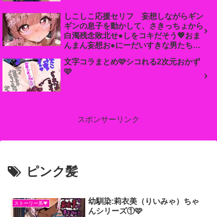
しこしこ応援セリフ 妄想しながらギン
ギンの息子を動かして、さきっちょから
白濁残念敗北せ●しをコキだそう💖おま
んまん妄想お●にーだいすきな男たち集
まれ
文字コラまとめ🩷シコれる2次元おかず
🩷
スポンサーリンク
ピンク髪
幼馴染:莉衣美（りいみゃ）ちゃ
ストーリー系💗
んシリーズ①🩷