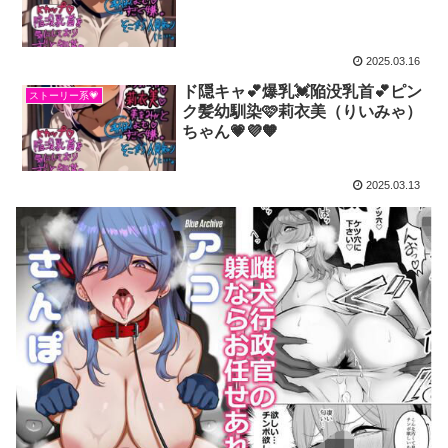
2025.03.16
ド隠キャ💕爆乳💓陥没乳首💕ピン
ストーリー系💗
ク髪幼馴染🩷莉衣美（りいみゃ）
ちゃん💗💜🧡
2025.03.13