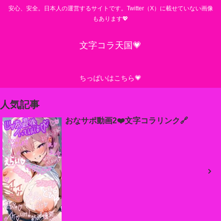
安心、安全。日本人の運営するサイトです。Twitter（X）に載せていない画像
もあります💖
文字コラ天国💗
ちっぱいはこちら💗
人気記事
おなサポ動画2❤️文字コラリンク🔗