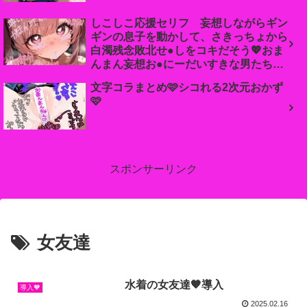
しこしこ応援セリフ 妄想しながらギン
ギンの息子を動かして、さきっちょから
白濁残念敗北せ●しをコキだそう💖おま
んまん妄想お●にーだいすきな男たち集
まれ
文字コラまとめ🩷シコれる2次元おかず
🩷
スポンサーリンク
女友達
水着の女友達🧡導入
導入🧡
2025.02.16