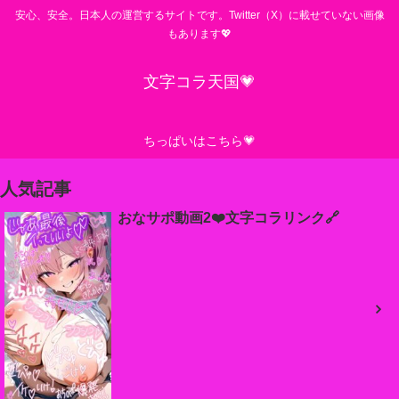
安心、安全。日本人の運営するサイトです。Twitter（X）に載せていない画像
もあります💖
文字コラ天国💗
ちっぱいはこちら💗
人気記事
おなサポ動画2❤️文字コラリンク🔗